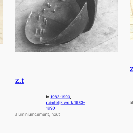
z
z.t
in
1983-1990
, 
a
ruimtelijk werk 1983-
1990
aluminiumcement, hout