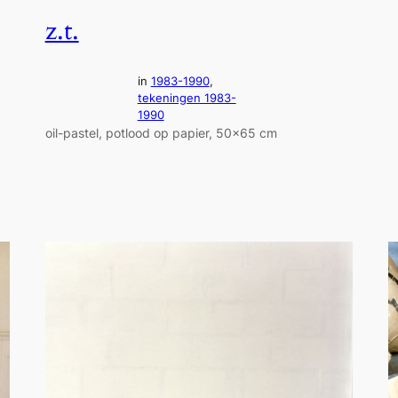
z.t.
in
1983-1990
, 
tekeningen 1983-
1990
oil-pastel, potlood op papier, 50×65 cm