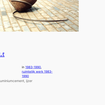
.t
in
1983-1990
, 
ruimtelijk werk 1983-
1990
luminiumcement, ijzer