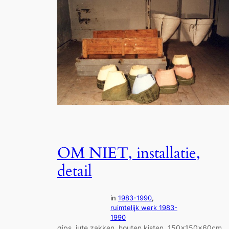
OM NIET, installatie,
detail
in
1983-1990
, 
ruimtelijk werk 1983-
1990
gips, jute zakken, houten kisten, 150x150x60cm