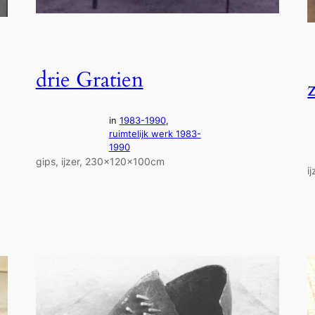
drie Gratien
z
in
1983-1990
, 
ruimtelijk werk 1983-
1990
gips, ijzer, 230x120x100cm
i