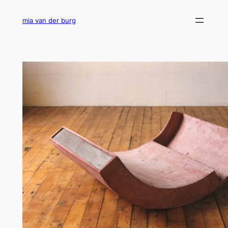
Ga
naar
mia van der burg
de
inhoud