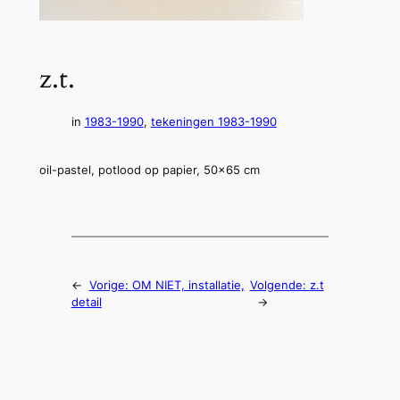
z.t.
in
1983-1990
, 
tekeningen 1983-1990
oil-pastel, potlood op papier, 50×65 cm
←
Vorige:
OM NIET, installatie,
Volgende:
z.t
detail
→