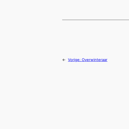
←
Vorige:
Overwinteraar