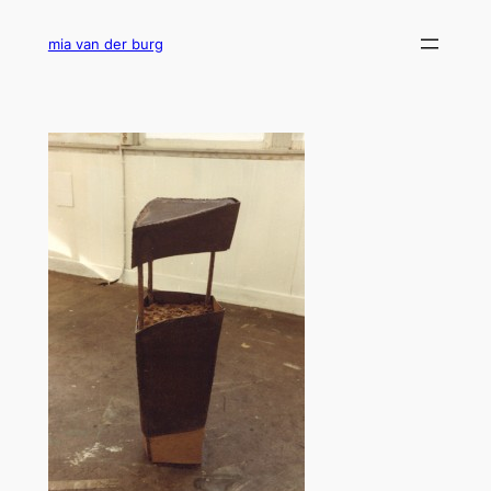
Ga
naar
mia van der burg
de
inhoud