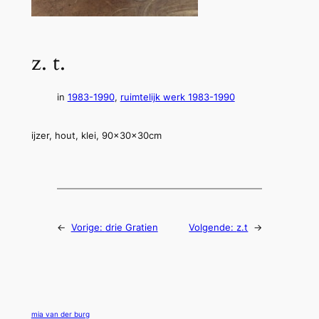
z. t.
in
1983-1990
, 
ruimtelijk werk 1983-1990
ijzer, hout, klei, 90x30x30cm
←
Vorige:
drie Gratien
Volgende:
z.t
→
mia van der burg