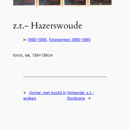
z.t.- Hazerswoude
in
1990-1995
, 
fotowerken 1990-1995
foto’s, lak, 136x136cm
←
Vorige:
met hoofd in
Volgende:
z.t.-
wolken
Dordogne
→