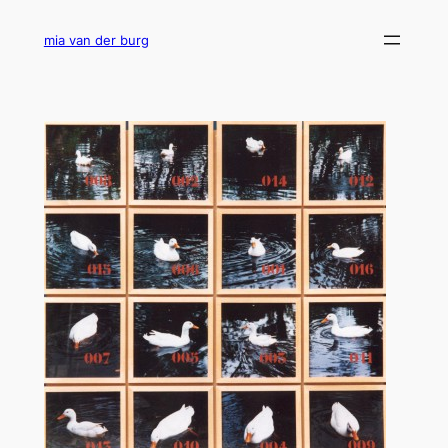
Ga
naar
mia van der burg
de
inhoud