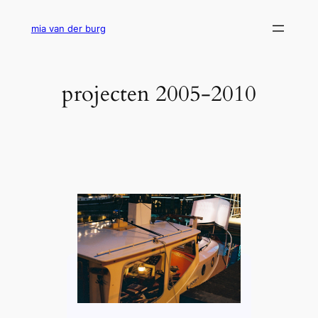
Ga
naar
mia van der burg
de
inhoud
projecten 2005-2010