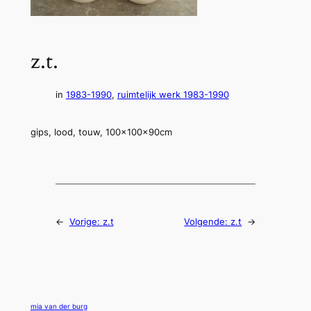
z.t.
in
1983-1990
, 
ruimtelijk werk 1983-1990
gips, lood, touw, 100x100x90cm
←
Vorige:
z.t
Volgende:
z.t
→
mia van der burg