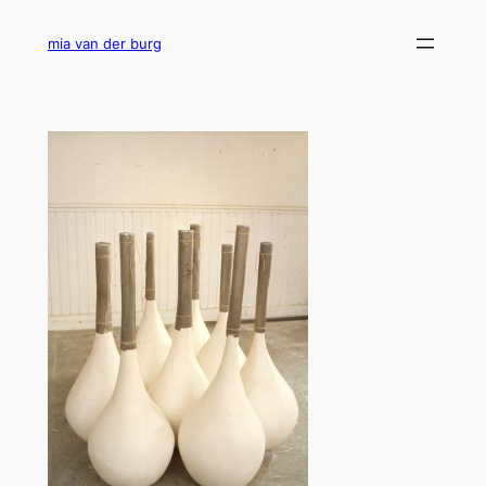
Ga
naar
mia van der burg
de
inhoud