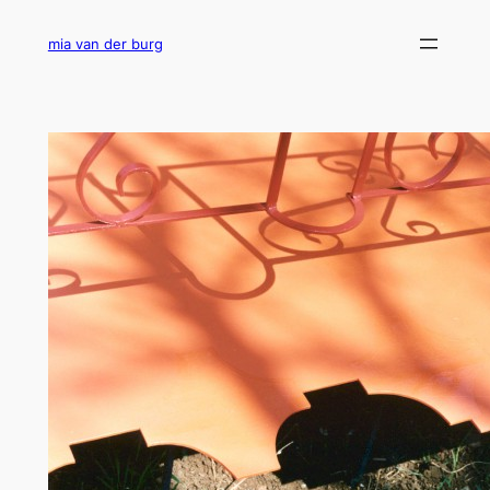
Ga
naar
mia van der burg
de
inhoud