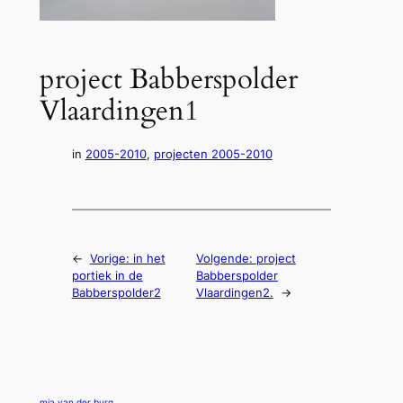
project Babberspolder
Vlaardingen1
in
2005-2010
, 
projecten 2005-2010
←
Vorige:
in het
Volgende:
project
portiek in de
Babberspolder
Babberspolder2
Vlaardingen2.
→
mia van der burg