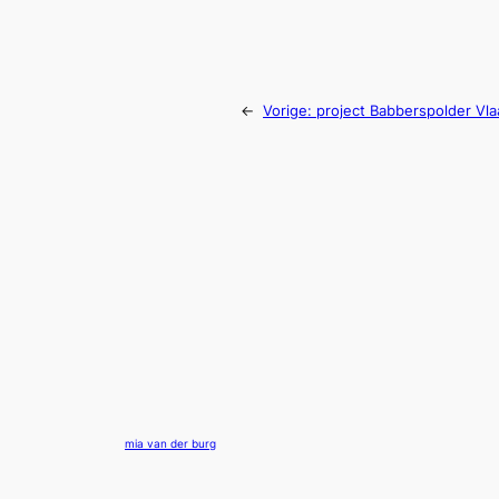
←
Vorige:
project Babberspolder Vla
mia van der burg