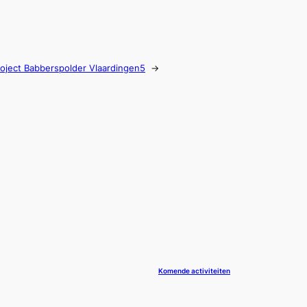
roject Babberspolder Vlaardingen5
→
Komende activiteiten