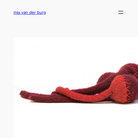
Ga
naar
mia van der burg
de
inhoud