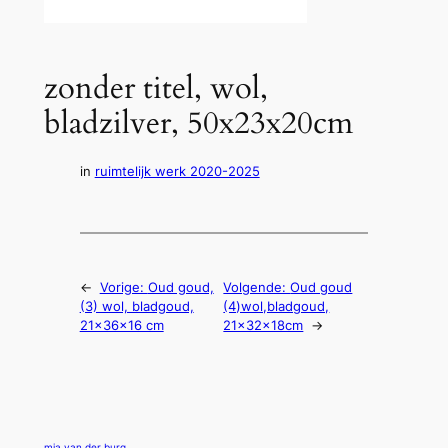
zonder titel, wol,
bladzilver, 50x23x20cm
in
ruimtelijk werk 2020-2025
←
Vorige:
Oud goud,
Volgende:
Oud goud
(3) wol, bladgoud,
(4)wol,bladgoud,
21x36x16 cm
21x32x18cm
→
mia van der burg