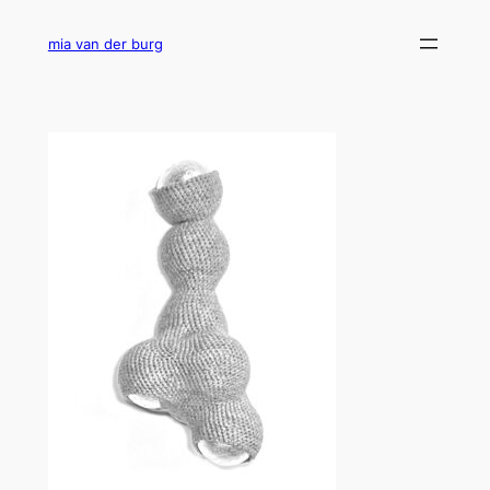
Ga
naar
mia van der burg
de
inhoud