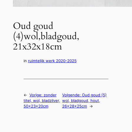
Oud goud
(4)wol,bladgoud,
21x32x18cm
in
ruimtelijk werk 2020-2025
←
Vorige:
zonder
Volgende:
Oud goud (5)
titel, wol, bladzilver,
wol, bladgoud, hout,
50x23x20cm
26x28x25cm
→