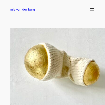
Ga
naar
mia van der burg
de
inhoud