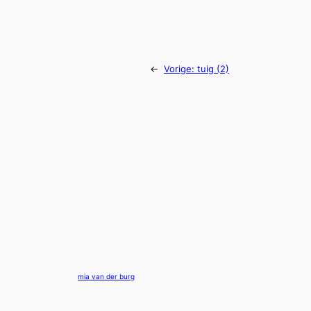
←
Vorige:
tuig (2)
mia van der burg