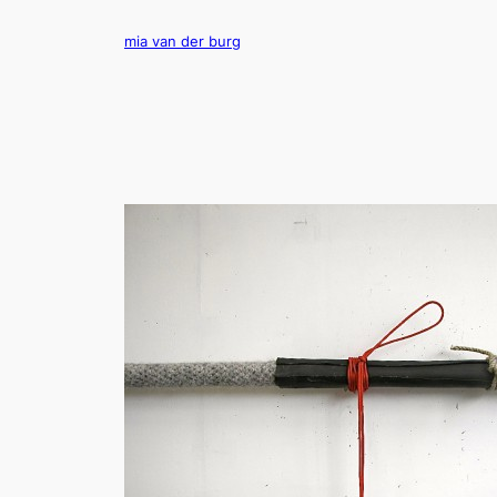
Ga
naar
mia van der burg
de
inhoud