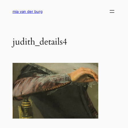
Ga
naar
mia van der burg
de
inhoud
judith_details4