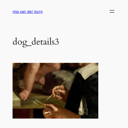
Ga
naar
mia van der burg
de
inhoud
dog_details3