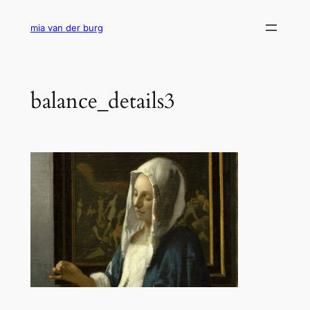
Ga
naar
mia van der burg
de
inhoud
balance_details3