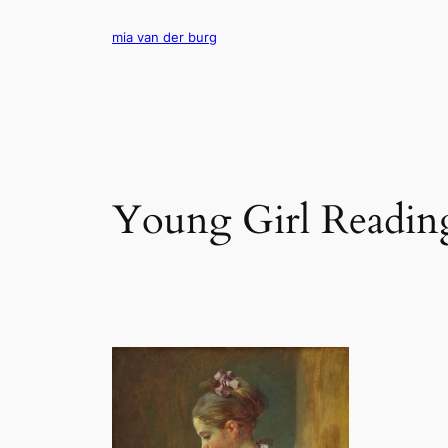
Ga
naar
mia van der burg
de
inhoud
Young Girl Readin