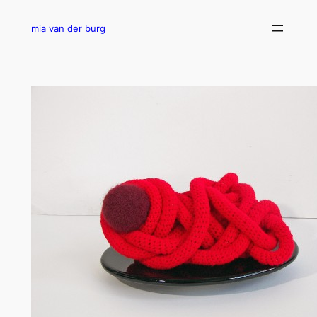
Ga
naar
mia van der burg
de
inhoud