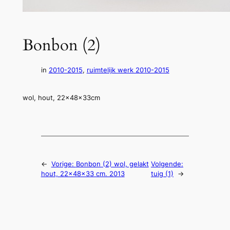
Bonbon (2)
in
2010-2015
, 
ruimtelijk werk 2010-2015
wol, hout, 22x48x33cm
←
Vorige:
Bonbon (2) wol, gelakt
Volgende:
hout, 22x48x33 cm. 2013
tuig (1)
→