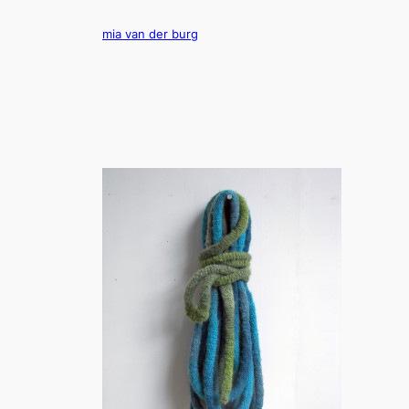
Ga
naar
mia van der burg
de
inhoud