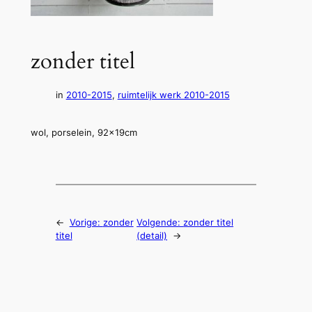
zonder titel
in
2010-2015
, 
ruimtelijk werk 2010-2015
wol, porselein, 92x19cm
←
Vorige:
zonder
Volgende:
zonder titel
titel
(detail)
→