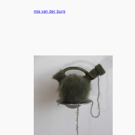
Ga
naar
mia van der burg
de
inhoud