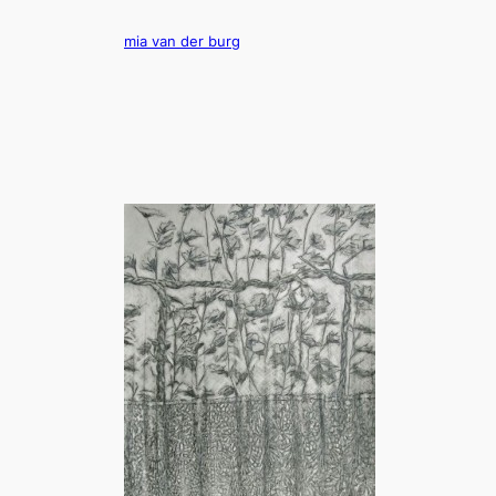
Ga
naar
mia van der burg
de
inhoud