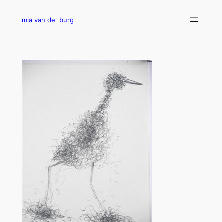
Ga
naar
mia van der burg
de
inhoud