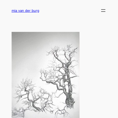
Ga
naar
mia van der burg
de
inhoud