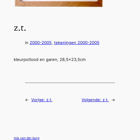
z.t.
in
2000-2005
, 
tekeningen 2000-2005
kleurpotlood en garen, 28,5×23,5cm
←
Vorige:
z.t.
Volgende:
z.t.
→
mia van der burg