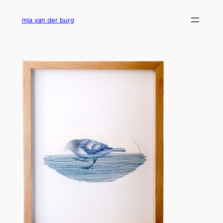
Ga
naar
mia van der burg
de
inhoud