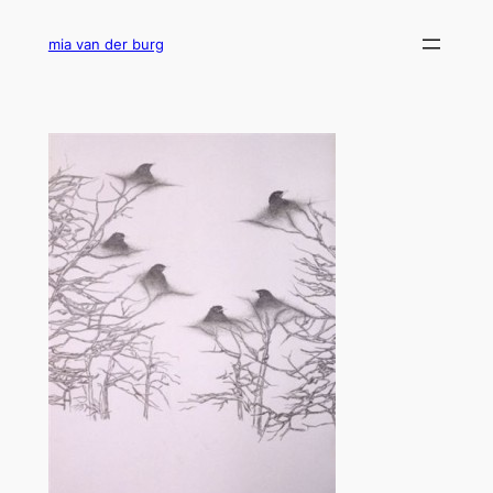
Ga
naar
mia van der burg
de
inhoud