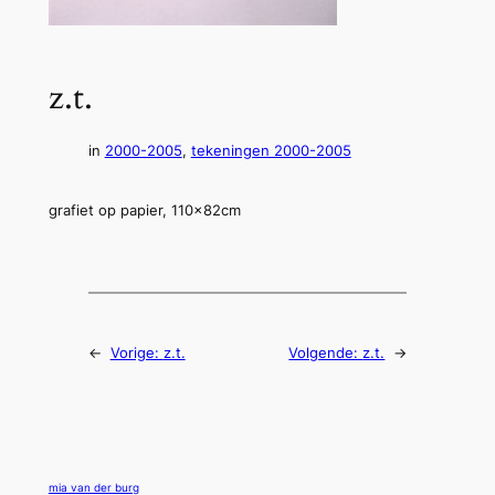
z.t.
in
2000-2005
, 
tekeningen 2000-2005
grafiet op papier, 110x82cm
←
Vorige:
z.t.
Volgende:
z.t.
→
mia van der burg