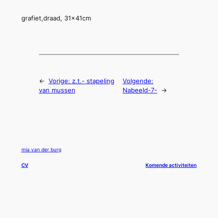
grafiet,draad, 31x41cm
←
Vorige:
z.t.- stapeling
Volgende:
van mussen
Nabeeld-7-
→
mia van der burg
CV
Komende activiteiten