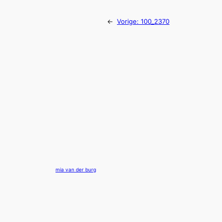
←
Vorige:
100_2370
mia van der burg