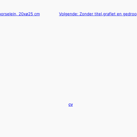
porselein, 20xø25 cm
Volgende:
Zonder titel,grafiet en gedr
CV