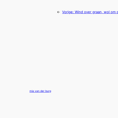
←
Vorige:
Wind over graan, wol om 
mia van der burg