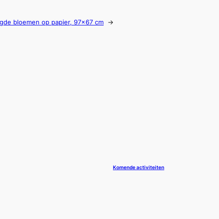
oogde bloemen op papier, 97×67 cm
→
Komende activiteiten