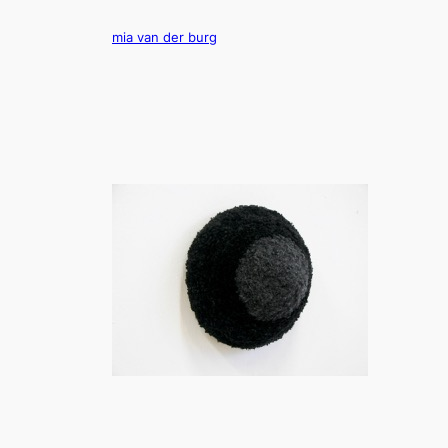
Ga
naar
mia van der burg
de
inhoud