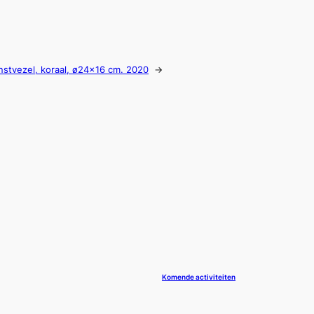
unstvezel, koraal, ø24×16 cm. 2020
→
Komende activiteiten