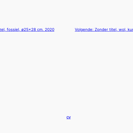
ezel, fossiel, ø25×28 cm. 2020
Volgende:
Zonder titel, wol, k
CV