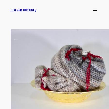
Ga
naar
mia van der burg
de
inhoud