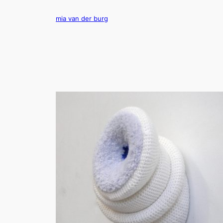
Ga
naar
mia van der burg
de
inhoud