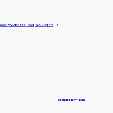
ende:
zonder titel, wol, ø27×20 cm
→
Komende activiteiten