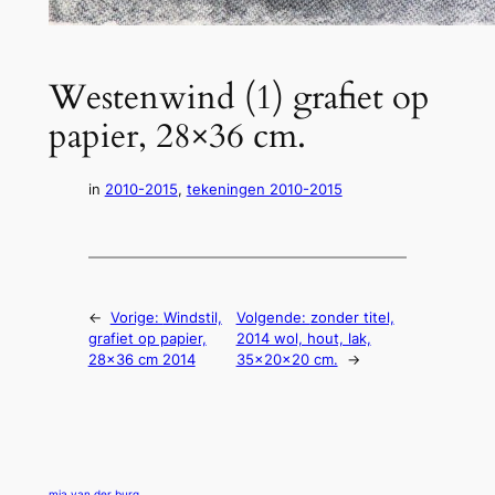
Westenwind (1) grafiet op
papier, 28×36 cm.
in
2010-2015
, 
tekeningen 2010-2015
←
Vorige:
Windstil,
Volgende:
zonder titel,
grafiet op papier,
2014 wol, hout, lak,
28×36 cm 2014
35x20x20 cm.
→
mia van der burg