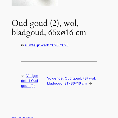
Oud goud (2), wol,
bladgoud, 65xø16 cm
in
ruimtelijk werk 2020-2025
←
Vorige:
Volgende:
Oud goud, (3) wol,
detail Oud
bladgoud, 21x36x16 cm
→
goud (1)
mia van der burg