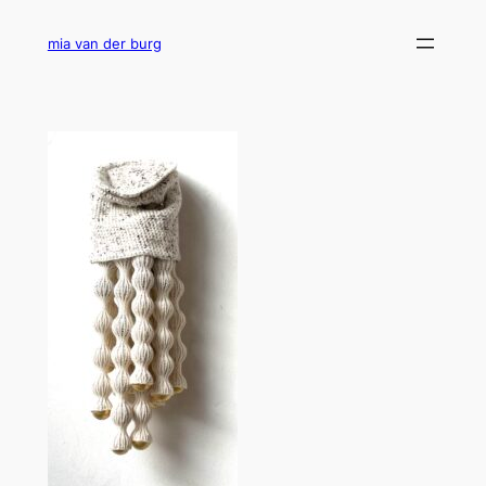
Ga
naar
mia van der burg
de
inhoud