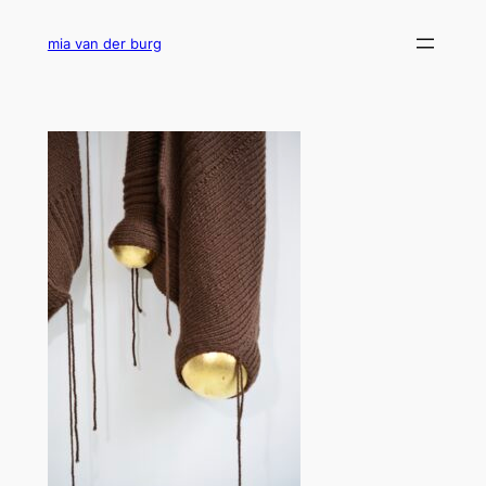
Ga
naar
mia van der burg
de
inhoud