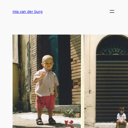
Ga
naar
mia van der burg
de
inhoud