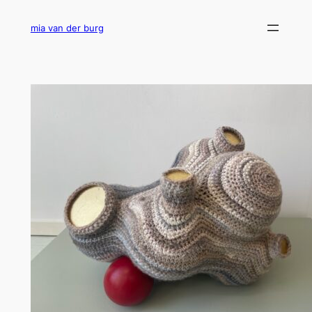
Ga
naar
mia van der burg
de
inhoud