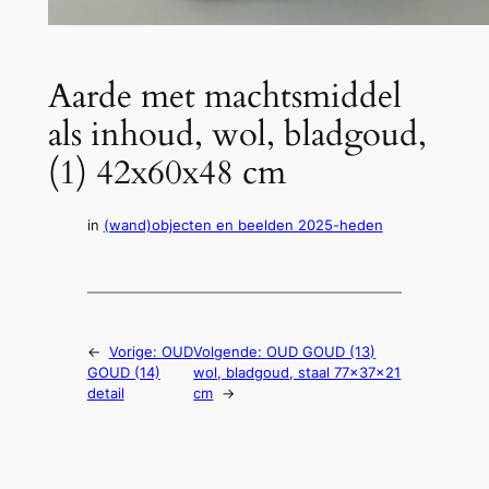
Aarde met machtsmiddel
als inhoud, wol, bladgoud,
(1) 42x60x48 cm
in
(wand)objecten en beelden 2025-heden
←
Vorige:
OUD
Volgende:
OUD GOUD (13)
GOUD (14)
wol, bladgoud, staal 77x37x21
detail
cm
→