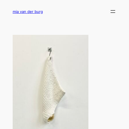
Ga
naar
mia van der burg
de
inhoud