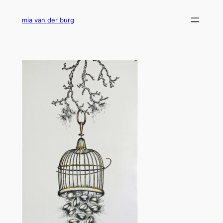
Ga
naar
mia van der burg
de
inhoud