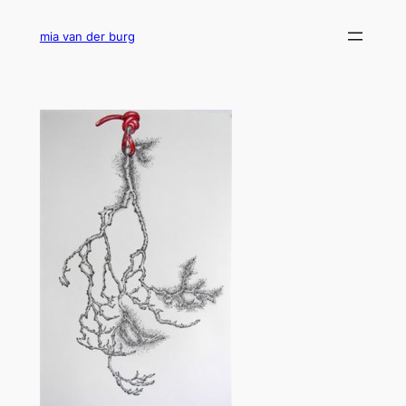
Ga
naar
mia van der burg
de
inhoud