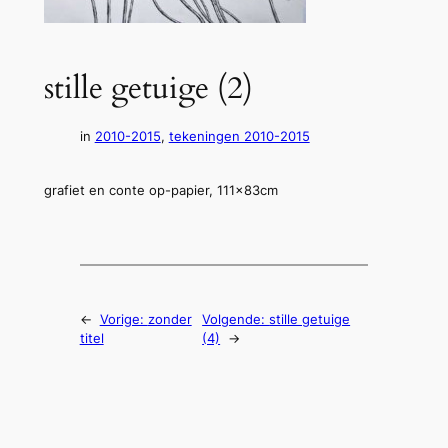
stille getuige (2)
in
2010-2015
, 
tekeningen 2010-2015
grafiet en conte op-papier, 111x83cm
←
Vorige:
zonder
Volgende:
stille getuige
titel
(4)
→