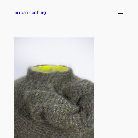
Ga
naar
mia van der burg
de
inhoud