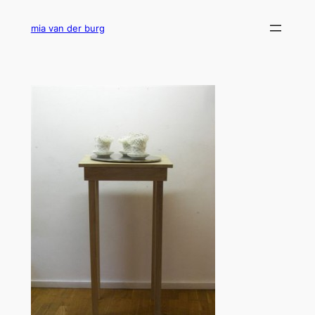
Ga
naar
mia van der burg
de
inhoud