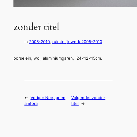
zonder titel
in
2005-2010
, 
ruimtelijk werk 2005-2010
porselein, wol, aluminiumgaren, 24x12x15cm.
←
Vorige:
Nee, geen
Volgende:
zonder
amfora
titel
→