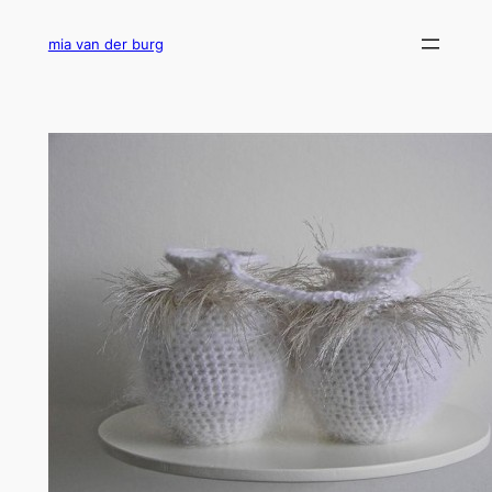
Ga
naar
mia van der burg
de
inhoud