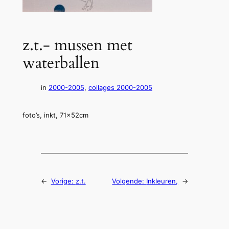
z.t.- mussen met
waterballen
in
2000-2005
, 
collages 2000-2005
foto’s, inkt, 71x52cm
←
Vorige:
z.t.
Volgende:
Inkleuren,
→