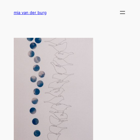
Ga
naar
mia van der burg
de
inhoud