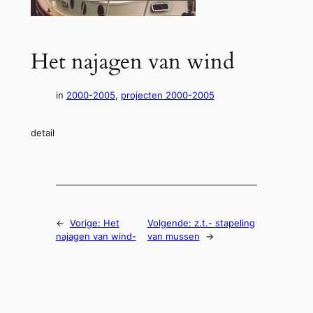
Het najagen van wind
in
2000-2005
, 
projecten 2000-2005
detail
←
Vorige:
Het
Volgende:
z.t.- stapeling
najagen van wind-
van mussen
→