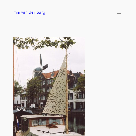
Ga
naar
mia van der burg
de
inhoud