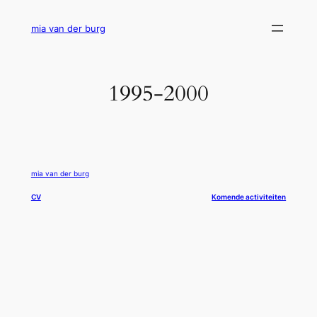
Ga
naar
mia van der burg
de
inhoud
1995-2000
mia van der burg
CV
Komende activiteiten